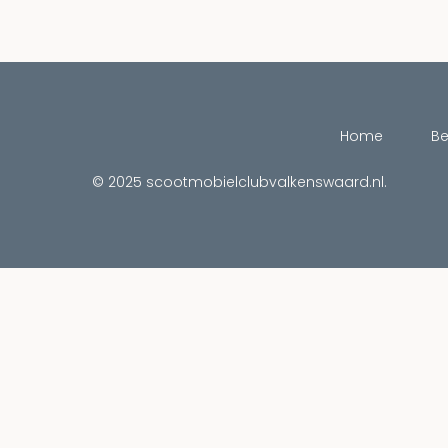
Home
Be
© 2025
scootmobielclubvalkenswaard.nl
.