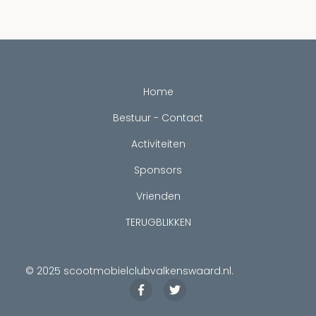
SPONSORS
Home
VRIENDEN
Bestuur - Contact
Activiteiten
Sponsors
TERUGBLIKKEN
Vrienden
TERUGBLIKKEN
© 2025
scootmobielclubvalkenswaard.nl
.