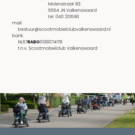
Molenstraat 83
5554 JN Valkenswaard
tel. 040 2015181
mail:
bestuur@scootmobielclubvalkenswaard.nl
bank:
NL67
RABO
0138074178
t.n.v. Scootmobielclub Valkenswaard